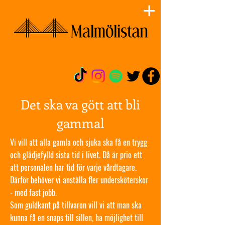
Partiet med sunt förnuft
Det ska va gött att bli
gammal
Vi vill att alla gamla och sjuka ska få en trygg
och glädjefylld sista tid i livet. Då är prio ett
att personalen har tid för varje vårdtagare.
Därför behöver vi anställa fler undersköterskor
- med fast jobb.
Som guldkant på tillvaron vill vi att man ska
kunna få en snaps till sillen, ha möjlighet till