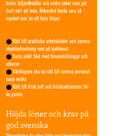
bastu, biljardkvällar och andra saker som gör
livet värt att leva. Äldrevård borde vara så
mycket mer än att byta blöjor.
⬤
Rätt till praktiska arbetskläder och samma
skyddsutrustning som på sjukhuset
⬤
Fasta jobb! Slut med timanställningar och
vikarier
⬤
Vårdtagare ska ha rätt till samma personal
varje vecka
⬤
Rätt till frisk luft och fritidsaktiviteter för
de gamla
Höjda löner och krav på
god svenska
Otryggheten för våra äldre med hemtjänst eller