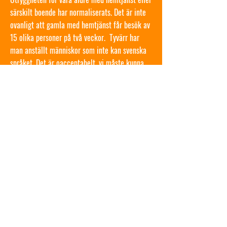
särskilt boende har normaliserats. Det är inte
ovanligt att gamla med hemtjänst får besök av
15 olika personer på två veckor. Tyvärr har
man anställt människor som inte kan svenska
språket. Det är oacceptabelt, vi måste kunna
kommunicera med varandra i vården och
omsorgen.
Personalens arbetsmiljö måste förbättras.
Enligt Kommunal är schemat så stressigt att
personalen ofta inte hinner kissa. Det är ett
respektlöst sätt att behandla både
undersköterskor och vårdtagare.
⬤
Lönerna måste upp!
⬤
Ett mänskligt schema, som ger personalen
tid till varje vårdtagare