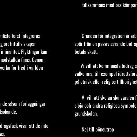
tillsammans med oss kämpar f
åste först integreras
⬤
Grunden för integration är arb
gjort hittills skapar
spår från en passiviserande bidrag
iminalitet. Flyktingar kan
betala skatt.
t nödställda finns. Genom
⬤
Vi vill att kommunala bidrag sk
 verka för fred i världen
välkomna, till exempel idrottsföre
på etnisk eller religiös tillhörigh
⬤
Vi vill att skolan ska vara en 
nde såsom förläggningar
slöja och andra religiösa symbole
ylsökande.
grundskolan.
dragsfusk visar att de inte
⬤
Nej till böneutrop
sas.