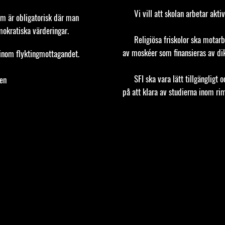
⬤
Vi vill att skolan arbetar akt
om är obligatorisk där man
mokratiska värderingar.
⬤
Religiösa friskolor ska mota
av moskéer som finansieras av dik
r inom flyktingmottagandet.
⬤
SFI ska vara lätt tillgängligt 
en
på att klara av studierna inom rim