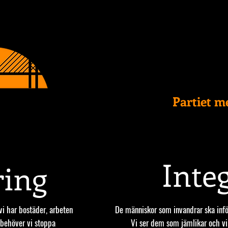
Partiet m
S/INSÄNDARE
VÅR POLITIK
NYHETER
Inte
ring
vi har bostäder, arbeten
De människor som invandrar ska infö
r behöver vi stoppa
Vi ser dem som jämlikar och vill