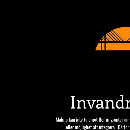
START
OM OS
Invand
Malmö kan inte ta emot fler migranter än 
eller möjlighet att integrera. Därfö