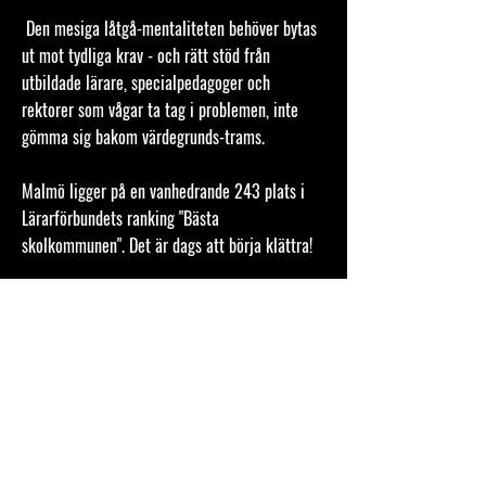
Den mesiga låtgå-mentaliteten behöver bytas
ut mot tydliga krav - och rätt stöd från
utbildade lärare, specialpedagoger och
rektorer som vågar ta tag i problemen, inte
gömma sig bakom värdegrunds-trams.
Malmö ligger på en vanhedrande 243 plats i
Lärarförbundets ranking "Bästa
skolkommunen". Det är dags att börja klättra!
⬤
Anställ behöriga lärare! På vissa skolor är
hälften glada amatörer.
⬤
Upprätta ordning och reda
⬤
Stoppa nedskärningar på skolbibliotek
⬤
Idrott ska utökas
⬤
Stökiga elever ska få tydliga konsekvenser,
inte daltande
⬤
Duktiga elever ska lyftas fram som