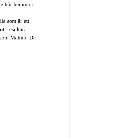
nte hör hemma i 
la som är ett 
t resultat.
r som Malmö. De 